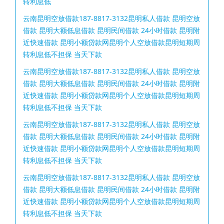
转利息低
云南昆明空放借款187-8817-3132昆明私人借款 昆明空放
借款 昆明大额低息借款 昆明民间借款 24小时借款 昆明附
近快速借款 昆明小额贷款网昆明个人空放借款昆明短期周
转利息低不担保 当天下款
云南昆明空放借款187-8817-3132昆明私人借款 昆明空放
借款 昆明大额低息借款 昆明民间借款 24小时借款 昆明附
近快速借款 昆明小额贷款网昆明个人空放借款昆明短期周
转利息低不担保 当天下款
云南昆明空放借款187-8817-3132昆明私人借款 昆明空放
借款 昆明大额低息借款 昆明民间借款 24小时借款 昆明附
近快速借款 昆明小额贷款网昆明个人空放借款昆明短期周
转利息低不担保 当天下款
云南昆明空放借款187-8817-3132昆明私人借款 昆明空放
借款 昆明大额低息借款 昆明民间借款 24小时借款 昆明附
近快速借款 昆明小额贷款网昆明个人空放借款昆明短期周
转利息低不担保 当天下款