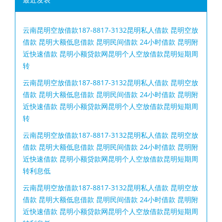
最近发表
云南昆明空放借款187-8817-3132昆明私人借款 昆明空放
借款 昆明大额低息借款 昆明民间借款 24小时借款 昆明附
近快速借款 昆明小额贷款网昆明个人空放借款昆明短期周
转
云南昆明空放借款187-8817-3132昆明私人借款 昆明空放
借款 昆明大额低息借款 昆明民间借款 24小时借款 昆明附
近快速借款 昆明小额贷款网昆明个人空放借款昆明短期周
转
云南昆明空放借款187-8817-3132昆明私人借款 昆明空放
借款 昆明大额低息借款 昆明民间借款 24小时借款 昆明附
近快速借款 昆明小额贷款网昆明个人空放借款昆明短期周
转利息低
云南昆明空放借款187-8817-3132昆明私人借款 昆明空放
借款 昆明大额低息借款 昆明民间借款 24小时借款 昆明附
近快速借款 昆明小额贷款网昆明个人空放借款昆明短期周