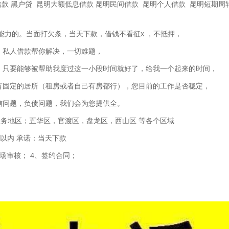
明空放借款 黑户贷 昆明大额低息借款 昆明民间借款 昆明个人借款 昆明短期周
力的。当面打欠条，当天下款，借钱不看征x ，不抵押，
。私人借款帮你解决，一切难题，
，只要能够被帮助我度过这一小段时间就好了，给我一个起来的时间，
有固定的居所（租房或者自己有房都行），您目前的工作是否稳定，
信问题，负债问题，我们会为您提供全。
务地区；五华区，官渡区，盘龙区，西山区 等各个区域
万以内 承诺：当天下款
当场审核； 4、签约合同；
！