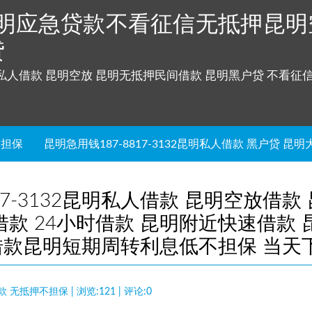
32昆明应急贷款 不看征信 无抵押 
贷
昆明私人借款 昆明空放 昆明无抵押民间借款 昆明黑户贷 不看征信 不
不担保
昆明急用钱187-8817-3132昆明私人借款 黑户贷 
17-3132昆明私人借款 昆明空放借款 
款 24小时借款 昆明附近快速借款 
款昆明短期周转利息低不担保 当天
无抵押不担保 | 浏览:121 | 评论:0