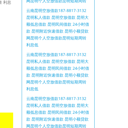
网昆明个人空放借款昆明短期周转
转 利息
云南昆明空放借款187-8817-3132
昆明私人借款 昆明空放借款 昆明大
额低息借款 昆明民间借款 24小时借
款 昆明附近快速借款 昆明小额贷款
网昆明个人空放借款昆明短期周转
利息低
云南昆明空放借款187-8817-3132
昆明私人借款 昆明空放借款 昆明大
额低息借款 昆明民间借款 24小时借
款 昆明附近快速借款 昆明小额贷款
网昆明个人空放借款昆明短期周转
利息低
云南昆明空放借款187-8817-3132
昆明私人借款 昆明空放借款 昆明大
额低息借款 昆明民间借款 24小时借
款 昆明附近快速借款 昆明小额贷款
网昆明个人空放借款昆明短期周转