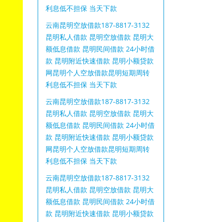
利息低不担保 当天下款
云南昆明空放借款187-8817-3132
昆明私人借款 昆明空放借款 昆明大
额低息借款 昆明民间借款 24小时借
款 昆明附近快速借款 昆明小额贷款
网昆明个人空放借款昆明短期周转
利息低不担保 当天下款
云南昆明空放借款187-8817-3132
昆明私人借款 昆明空放借款 昆明大
额低息借款 昆明民间借款 24小时借
款 昆明附近快速借款 昆明小额贷款
网昆明个人空放借款昆明短期周转
利息低不担保 当天下款
云南昆明空放借款187-8817-3132
昆明私人借款 昆明空放借款 昆明大
额低息借款 昆明民间借款 24小时借
款 昆明附近快速借款 昆明小额贷款