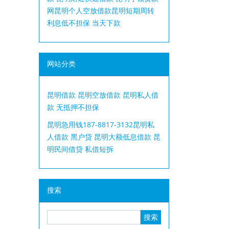
网昆明个人空放借款昆明短期周转
利息低不担保 当天下款
网站分类
昆明借款 昆明空放借款 昆明私人借
款 无抵押不担保
昆明急用钱187-8817-3132昆明私
人借款 黑户贷 昆明大额低息借款 昆
明民间借贷 私借短拆
搜索
Search