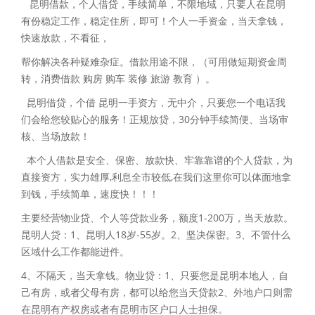
昆明借款，个人借贷，手续简单，不限地域，只要人在昆明
有份稳定工作，稳定住所，即可！个人一手资金，当天拿钱，
快速放款，不看征，
帮你解决各种疑难杂症。借款用途不限，（可用做短期资金周
转，消费借款 购房 购车 装修 旅游 教育 ）。
昆明借贷，个借 昆明一手资方，无中介，只要您一个电话我
们会给您较贴心的服务！正规放贷，30分钟手续简便、当场审
核、当场放款！
本个人借款是安全、保密、放款快、牢靠靠谱的个人贷款，为
直接资方，实力雄厚,利息全市较低,在我们这里你可以体面地拿
到钱，手续简单，速度快！！！
主要经营物业贷、个人等贷款业务，额度1-200万，当天放款。
昆明人贷：1、昆明人18岁-55岁。2、坚决保密。3、不管什么
区域什么工作都能进件。
4、不隔天，当天拿钱。物业贷：1、只要您是昆明本地人，自
己有房，或者父母有房，都可以给您当天贷款2、外地户口则需
在昆明有产权房或者有昆明市区户口人士担保。