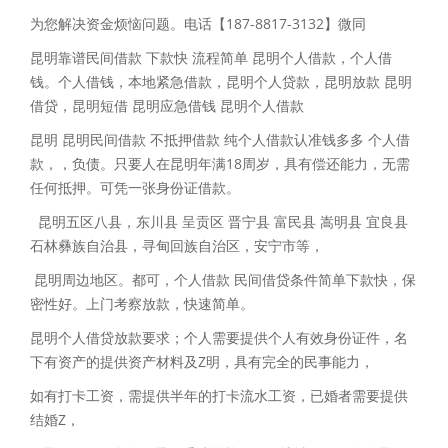
为您解决资金烦恼问题。电话【187-8817-3132】微同
昆明靠谱民间借款 下款快 流程简单 昆明个人借款，个人借
钱。个人借钱，本地紧急借款，昆明个人贷款，昆明放款 昆明
借贷，昆明短借 昆明应急借钱 昆明个人借款
昆明 昆明民间借款 不抵押借款 纯个人借款认准钱多多 个人借
款，，负债。只要人在昆明年满18周岁，具有偿还能力，无需
任何抵押。可凭一张身份证借款。
昆明五区八县，东川县 呈贡区 晋宁县 富民县 嵩明县 宜良县
石林彝族自治县，寻甸回族自治区，安宁市等，
昆明周边地区。都可，个人借款 民间借贷条件简单下款快，保
密性好。上门考察放款，快速简单。
昆明个人借贷放款要求；个人需要提供个人有效身份证件，名
下有资产的提供资产材料及Z明，具有完全的民事能力，
如有打卡工资，需提供半年的打卡流水工资，已婚者需要提供
结婚Z，